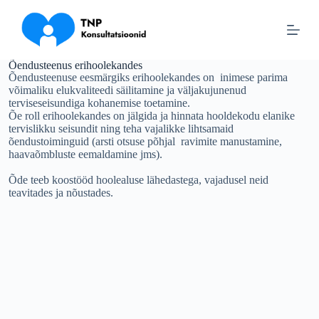
S
k
i
p
t
Õendusteenus erihoolekandes
Õendusteenuse eesmärgiks erihoolekandes on inimese parima
o
võimaliku elukvaliteedi säilitamine ja väljakujunenud
c
terviseseisundiga kohanemise toetamine.
o
Õe roll erihoolekandes on jälgida ja hinnata hooldekodu elanike
n
tervislikku seisundit ning teha vajalikke lihtsamaid
t
õendustoiminguid (arsti otsuse põhjal ravimite manustamine,
e
haavaõmbluste eemaldamine jms).
n
t
Õde teeb koostööd hoolealuse lähedastega, vajadusel neid
teavitades ja nõustades.