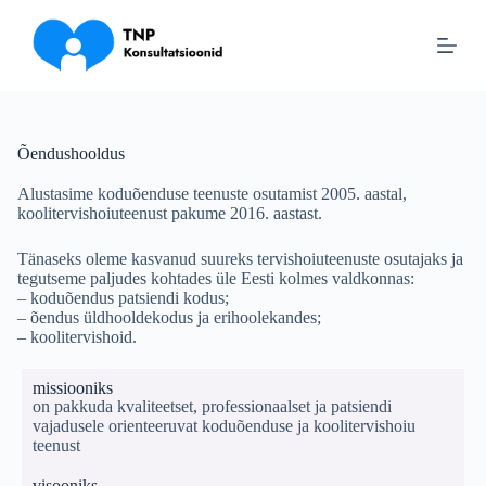
S
k
i
p
t
o
c
Õendushooldus
o
n
Alustasime koduõenduse teenuste osutamist 2005. aastal,
t
koolitervishoiuteenust pakume 2016. aastast.
e
n
t
Tänaseks oleme kasvanud suureks tervishoiuteenuste osutajaks ja
tegutseme paljudes kohtades üle Eesti kolmes valdkonnas:
– koduõendus patsiendi kodus;
– õendus üldhooldekodus ja erihoolekandes;
– koolitervishoid.
missiooniks
on pakkuda kvaliteetset, professionaalset ja patsiendi
vajadusele orienteeruvat koduõenduse ja koolitervishoiu
teenust
visooniks