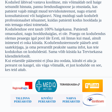
Koduõed läbivad vastava koolituse, mis võimaldab neil haige
seisundit hinnata, panna õendusdiagnoose ja otsustada, kas
patsient vajab mingit muud tervishoiuteenust, nagu eriarsti
konsultatsiooni või haiglaravi. Ning muidugi saab koduõelt
professionaalset nõuannet, kuidas patsienti kodus hooldada ja
mis temaga edasi toimetada.
Koduõenduse eest tasub 100% haigekassa. Patsiendi
omaosalust, nagu hooldushaiglas, ei ole. Praegu on koduõendus
olemas peaaegu igal pool üle Eesti, nii linnas kui maal, ainult
inimesed ei oska küsida. Koduõendusteenusele pääseb arsti
saatekirjaga, ja oma perearstilt peaksite saama infot, kas teie
kodukohas on koduõdesid. Sama võib küsida ka Tervisekassa
klienditelefonilt.
Kui eriarstile pääsemist ei jõua ära oodata, kiirabi ei aita ja
perearst on kaugel, siis väga võimalik, et just koduõde on see,
kes teid aitab.
TALLINNA
KIVIÕLI
NARVA
PEREARSTID
PEREARSTID
PEREARSTID