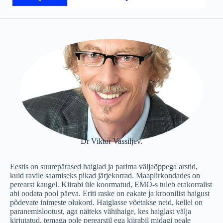
Dr Viktor Vassiljev.
Eestis on suurepärased haiglad ja parima väljaõppega arstid,
kuid ravile saamiseks pikad järjekorrad. Maapiirkondades on
perearst kaugel. Kiirabi üle koormatud, EMO-s tuleb erakorralist
abi oodata pool päeva. Eriti raske on eakate ja kroonilist haigust
põdevate inimeste olukord. Haiglasse võetakse neid, kellel on
paranemislootust, aga näiteks vähihaige, kes haiglast välja
kirjutatud, temaga pole perearstil ega kiirabil midagi peale