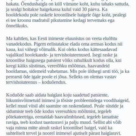
hakata. Õendushaigla on küll viimane koht, kuhu tahaks sattuda,
ja sealgi hoitakse haigekassa kulul vaid 30 päeva. Ka
hooldekodu pole raskele kroonilisele haigele õige koht, pealegi
ei tee kroonu madratsil pikutamine kedagi tervemaks ega
õnnelikuks.
Ma kahtlen, kas Eesti inimeste eluunistus on veeta eluõhtu
vanadekodus. Pigem eelistatakse elada oma armsas kodus nii
kaua, kui vähegi võimalik. Kui oleks kodus kättesaadavad
vajalikud hoolekande- ja tervishoiuteenused. Isegi raske ja
kroonilise haigusega patsient võiks rahulikult kodus olla, kui
keegi käiks süstimas, vererõhku mõõtmas, haavandeid
hooldamas, sidemeid vahetamas. Mis pole üldsegi arsti töö, ja ka
perearsti õde igale poole ei jõua. Selleks on olemas vastav
tervishoiuteenus – koduõendus.
Koduõde saab aidata haiglast koju saadetud patsiente,
liikumisvõimetuid inimesi ja tõsiste probleemidega voodihaigeid,
kellel muul viisil abi saamine on raskendatud. Peale süstide ja
sidumiste teeb õde kodus veresuhkru mõõtmist, tegeleb
põiekateetriga, eemaldab haavaõmblused, tegeleb lamatiste
raviga, teeb kodust taastusravi ja palju muud. Sellist abi võib
vaja minna mitte ainult raskel kroonilisel haigel, vaid ka
suhteliselt tervel ja noorel inimesel ajutiselt pärast haiglaravi.