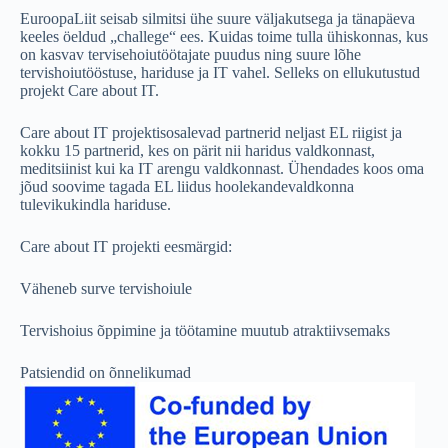
EuroopaLiit seisab silmitsi ühe suure väljakutsega ja tänapäeva
keeles öeldud „challege“ ees. Kuidas toime tulla ühiskonnas, kus
on kasvav tervisehoiutöötajate puudus ning suure lõhe
tervishoiutööstuse, hariduse ja IT vahel. Selleks on ellukutustud
projekt Care about IT.
Care about IT projektisosalevad partnerid neljast EL riigist ja
kokku 15 partnerid, kes on pärit nii haridus valdkonnast,
meditsiinist kui ka IT arengu valdkonnast. Ühendades koos oma
jõud soovime tagada EL liidus hoolekandevaldkonna
tulevikukindla hariduse.
Care about IT projekti eesmärgid:
Väheneb surve tervishoiule
Tervishoius õppimine ja töötamine muutub atraktiivsemaks
Patsiendid on õnnelikumad