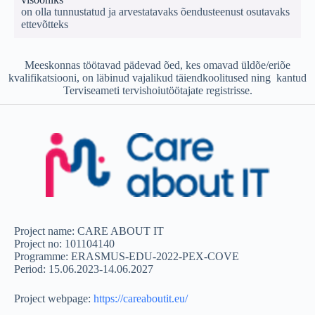
on olla tunnustatud ja arvestatavaks õendusteenust osutavaks
ettevõtteks
Meeskonnas töötavad pädevad õed, kes omavad üldõe/eriõe
kvalifikatsiooni, on läbinud vajalikud täiendkoolitused ning kantud
Terviseameti tervishoiutöötajate registrisse.
Project name: CARE ABOUT IT
Project no: 101104140
Programme: ERASMUS-EDU-2022-PEX-COVE
Period: 15.06.2023-14.06.2027
Project webpage:
https://careaboutit.eu/