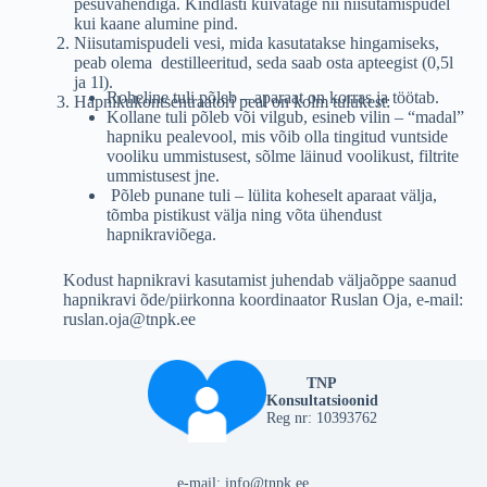
pesuvahendiga. Kindlasti kuivatage nii niisutamispudel
kui kaane alumine pind.
Niisutamispudeli vesi, mida kasutatakse hingamiseks,
peab olema destilleeritud, seda saab osta apteegist (0,5l
ja 1l).
Roheline tuli põleb – aparaat on korras ja töötab.
Hapnikukontsentraatori peal on kolm tulukest:
Kollane tuli põleb või vilgub, esineb vilin – “madal”
hapniku pealevool, mis võib olla tingitud vuntside
vooliku ummistusest, sõlme läinud voolikust, filtrite
ummistusest jne.
Põleb punane tuli – lülita koheselt aparaat välja,
tõmba pistikust välja ning võta ühendust
hapnikraviõega.
Kodust hapnikravi kasutamist juhendab väljaõppe saanud
hapnikravi õde/piirkonna koordinaator Ruslan Oja, e-mail:
ruslan.oja@tnpk.ee
TNP
Konsultatsioonid
Reg nr: 10393762
e-mail: info@tnpk.ee