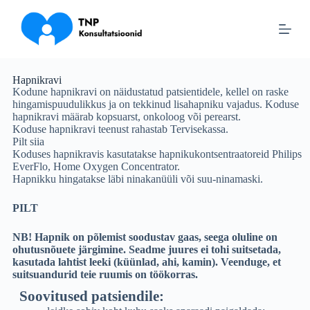
S
k
i
p
t
o
Hapnikravi
c
Kodune hapnikravi on näidustatud patsientidele, kellel on raske
o
hingamispuudulikkus ja on tekkinud lisahapniku vajadus. Koduse
n
hapnikravi määrab kopsuarst, onkoloog või perearst.
t
Koduse hapnikravi teenust rahastab Tervisekassa.
e
Pilt siia
n
Koduses hapnikravis kasutatakse hapnikukontsentraatoreid Philips
t
EverFlo, Home Oxygen Concentrator.
Hapnikku hingatakse läbi ninakanüüli või suu-ninamaski.
PILT
NB! Hapnik on põlemist soodustav gaas, seega oluline on
ohutusnõuete järgimine. Seadme juures ei tohi suitsetada,
kasutada lahtist leeki (küünlad, ahi, kamin). Veenduge, et
suitsuandurid teie ruumis on töökorras.
Soovitused patsiendile: