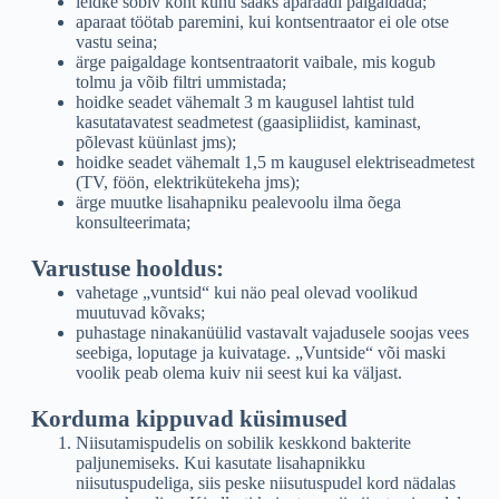
leidke sobiv koht kuhu saaks aparaadi paigaldada;
aparaat töötab paremini, kui kontsentraator ei ole otse
vastu seina;
ärge paigaldage kontsentraatorit vaibale, mis kogub
tolmu ja võib filtri ummistada;
hoidke seadet vähemalt 3 m kaugusel lahtist tuld
kasutatavatest seadmetest (gaasipliidist, kaminast,
põlevast küünlast jms);
hoidke seadet vähemalt 1,5 m kaugusel elektriseadmetest
(TV, föön, elektrikütekeha jms);
ärge muutke lisahapniku pealevoolu ilma õega
konsulteerimata;
Varustuse hooldus:
vahetage „vuntsid“ kui näo peal olevad voolikud
muutuvad kõvaks;
puhastage ninakanüülid vastavalt vajadusele soojas vees
seebiga, loputage ja kuivatage. „Vuntside“ või maski
voolik peab olema kuiv nii seest kui ka väljast.
Korduma kippuvad küsimused
Niisutamispudelis on sobilik keskkond bakterite
paljunemiseks. Kui kasutate lisahapnikku
niisutuspudeliga, siis peske niisutuspudel kord nädalas